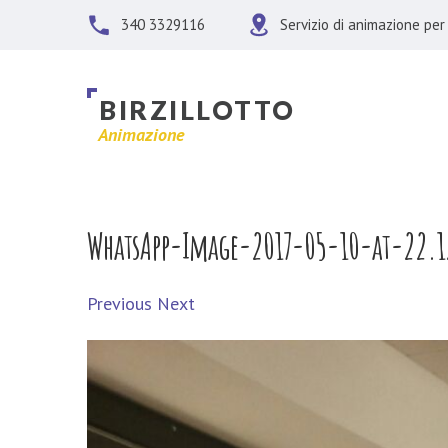
340 3329116
Servizio di animazione per 
B
I
R
Z
I
L
L
O
T
T
O
Animazione
WhatsApp-Image-2017-05-10-at-22.1
Previous
Next