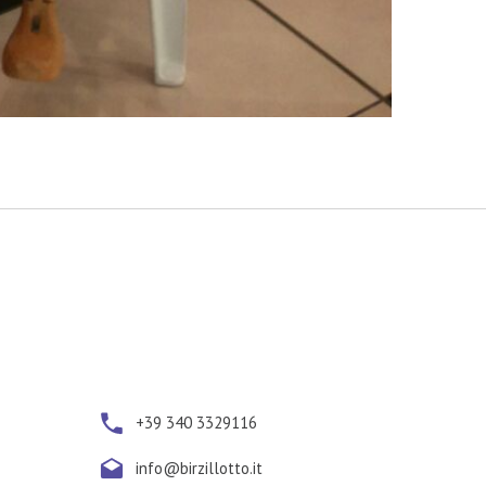
+39 340 3329116
info@birzillotto.it