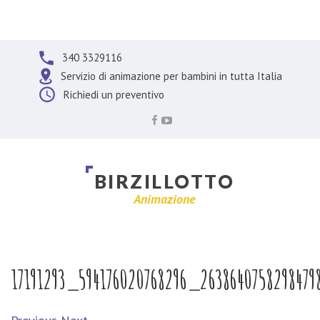
340 3329116
Servizio di animazione per bambini in tutta Italia
Richiedi un preventivo
B
I
R
Z
I
L
L
O
T
T
O
Animazione
17191293_594176020768296_263864075829847